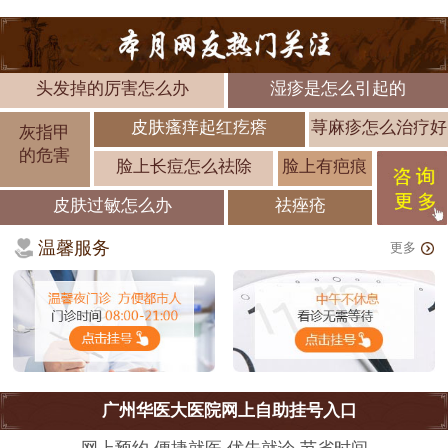
头发掉的厉害怎么办
湿疹是怎么引起的
皮肤瘙痒起红疙瘩
荨麻疹怎么治疗好
灰指甲
的危害
脸上长痘怎么祛除
脸上有疤痕
皮肤过敏怎么办
祛痤疮
温馨服务
更多
广州华医大医院网上自助挂号入口