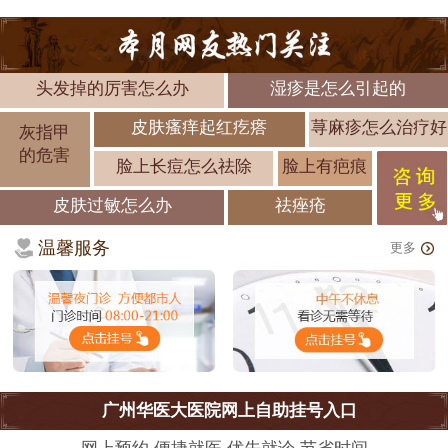
头发掉的厉害怎么办
湿疹是怎么引起的
皮肤瘙痒起红疙瘩
荨麻疹怎么治疗好
灰指甲
的危害
脸上长痘怎么祛除
脸上有疤痕
皮肤过敏怎么办
祛痤疮
温馨服务
更多
广州华医大医院网上自助挂号入口