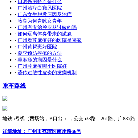
·
日晒伤的特点是什么
·
广州治疗白癜风医院
·
广东女生脱发原因及治疗
·
腋臭为何青睐女青年
·
广州有专治脸皮肤过敏的吗
·
如何远离体臭带来的尴尬
·
广州看荨麻疹好的医院是哪家
·
广州黄褐斑好医院
·
夏季预防痤疮的方法
·
荨麻疹的病因是什么
·
广州荨麻疹哪个医院好
·
遗传过敏性皮炎的发病机制
乘车路线
地铁5号线（西场站，B口出 ），公交538路、261路、广885路
详细地址：广州市荔湾区南岸路66号