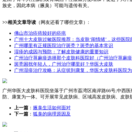
族史，因此本病（腋臭）可能与遗传有关。
>>相关文章导读
（网友还看了哪些文章）:
佛山市治疥疮较好的疥疮
广州十大皮肤过敏医院推荐：当皮肤‘闹情绪’，这些医院
广州哪里有正规医院治疗斑秃？斑秃的基本常识
湿疹的成因与预防：了解皮肤健康的重要知识
广州治疗荨麻疹选择那个皮肤科医院好（广州治疗荨麻疹
斑秃困扰年轻人，广州治疗哪里好？华医大皮肤
广州湿疹治疗攻略：从症状到康复，华医大皮肤科医院为
广州华医大皮肤科医院坐落于广州市荔湾区南岸路66号,中西
防、康复为一体。可开展常见皮肤病、区域高发皮肤病、皮肤
上一篇
：
腋臭生活如何面对
下一篇
：
狐臭的病理原因及