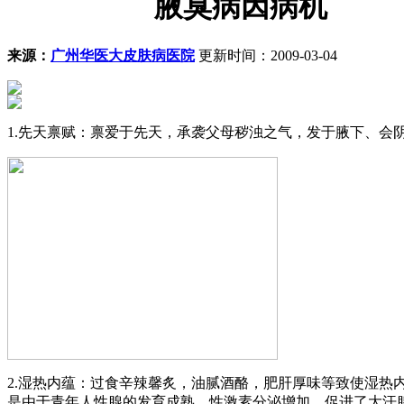
腋臭病因病机
来源：
广州华医大皮肤病医院
更新时间：2009-03-04
1.先天禀赋：禀爱于先天，承袭父母秽浊之气，发于腋下、会
2.湿热内蕴：过食辛辣馨炙，油腻酒酪，肥肝厚味等致使湿热
是由于青年人性腺的发育成熟，性激素分泌增加，促进了大汗