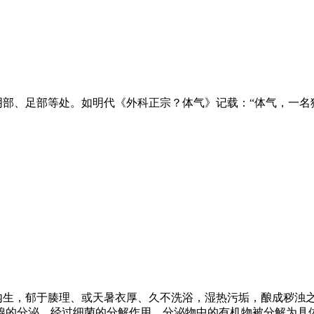
阴部、足部等处。如明代《外科正宗？体气》记载：“体气，一名
内生，郁于腠理、或天暑衣厚、久不洗浴，湿热污垢，酿成秽浊
腺的分泌，经过细菌的分解作用，分泌物中的有机物被分解为具