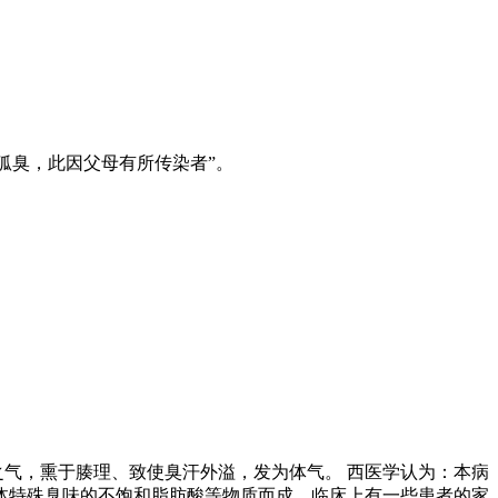
狐臭，此因父母有所传染者”。
之气，熏于腠理、致使臭汗外溢，发为体气。 西医学认为：本病
体特殊臭味的不饱和脂肪酸等物质而成。临床上有一些患者的家