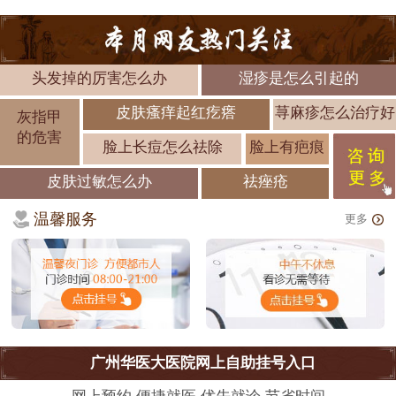
头发掉的厉害怎么办
湿疹是怎么引起的
皮肤瘙痒起红疙瘩
荨麻疹怎么治疗好
灰指甲
的危害
脸上长痘怎么祛除
脸上有疤痕
皮肤过敏怎么办
祛痤疮
温馨服务
更多
广州华医大医院网上自助挂号入口