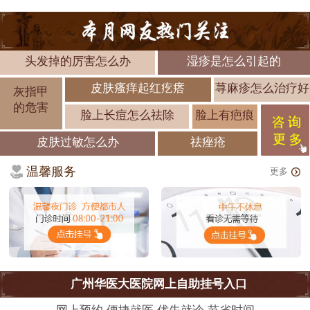
头发掉的厉害怎么办
湿疹是怎么引起的
皮肤瘙痒起红疙瘩
荨麻疹怎么治疗好
灰指甲
的危害
脸上长痘怎么祛除
脸上有疤痕
皮肤过敏怎么办
祛痤疮
温馨服务
更多
广州华医大医院网上自助挂号入口