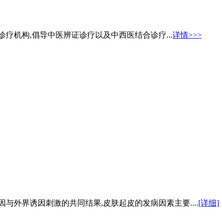
疗机构,倡导中医辨证诊疗以及中西医结合诊疗...
详情>>>
与外界诱因刺激的共同结果,皮肤起皮的发病因素主要....
[详细]