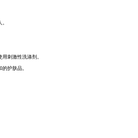
人。
使用刺激性洗涤剂。
和的护肤品。
。