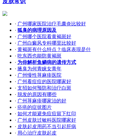
皮肤常识
·
广州哪家医院治疗毛囊炎比较好
·
狐臭的病理原因及
·
广州哪个医院看黄褐斑好
·
广州白癜风专科哪里比较好
·
黄褐斑有什么特点？临床表现是什
·
吃东西也能防黄褐斑
·
为你解析鱼鳞病的遗传方式
·
腋臭为何青睐女青年
·
广州慢性荨麻疹医院
·
广州看痘痘的医院哪家好
·
支招如何预防和治疗白斑
·
脱发的原因有哪些
·
广州荨麻疹哪家治的好
·
疥疮的症状图片
·
如何才能避免痘痘留下红印
·
广州皮肤过敏科医院哪家好
·
皮肤起皮用药不当引起肝病
·
用心治疗皮肤起皮