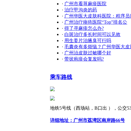
·
广州市看荨麻疹医院
·
治疗甲沟炎的药
·
广州华医大皮肤科医院：程序员
·
广州治疗痤疮医院“Top”排名公
·
得了寻麻疹怎么办?
·
白斑治疗多长时间可以见效
·
用生姜片治腋臭可行吗
·
毛囊炎有多烦恼？广州华医大皮
·
广州治皮肤过敏哪个好
·
带状疱疹会复发吗?
乘车路线
地铁5号线（西场站，B口出 ），公交538
详细地址：广州市荔湾区南岸路66号