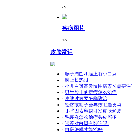
>>
疾病图片
>>
皮肤常识
·
脖子周围和脸上有小白点
·
脚上长鸡眼
·
小儿白斑高发慢性病家长需要注
·
男生脸上的痘痘怎么治疗
·
皮肤过敏要怎样防治
·
经常拔胡子会导致毛囊炎吗
·
哪些因素容易引发皮肤起皮
·
毛囊炎怎么治疗头皮屑多
·
喝茶对白斑有影响吗?
·
白斑怎样才能治好