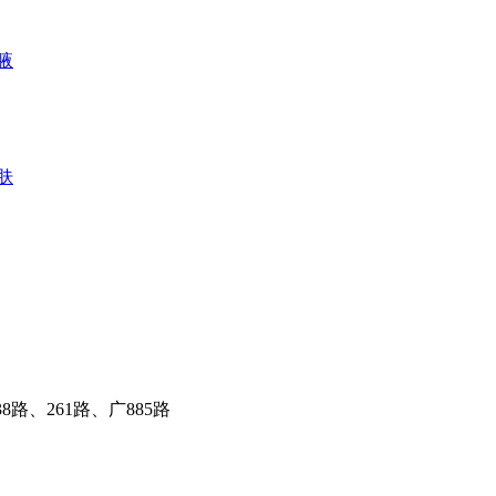
腋
肤
路、261路、广885路