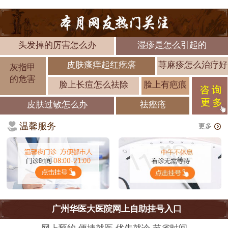
头发掉的厉害怎么办
湿疹是怎么引起的
皮肤瘙痒起红疙瘩
荨麻疹怎么治疗好
灰指甲
的危害
脸上长痘怎么祛除
脸上有疤痕
皮肤过敏怎么办
祛痤疮
温馨服务
更多
广州华医大医院网上自助挂号入口