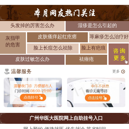
头发掉的厉害怎么办
湿疹是怎么引起的
皮肤瘙痒起红疙瘩
荨麻疹怎么治疗好
灰指甲
的危害
脸上长痘怎么祛除
脸上有疤痕
皮肤过敏怎么办
祛痤疮
温馨服务
更多
广州华医大医院网上自助挂号入口