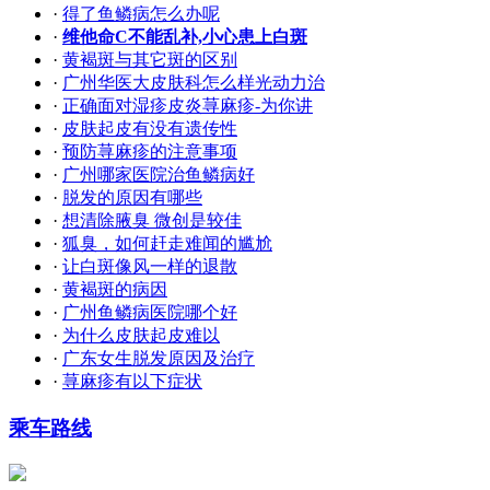
·
得了鱼鳞病怎么办呢
·
维他命C不能乱补,小心患上白斑
·
黄褐斑与其它斑的区别
·
广州华医大皮肤科怎么样光动力治
·
正确面对湿疹皮炎荨麻疹-为你讲
·
皮肤起皮有没有遗传性
·
预防荨麻疹的注意事项
·
广州哪家医院治鱼鳞病好
·
脱发的原因有哪些
·
想清除腋臭 微创是较佳
·
狐臭，如何赶走难闻的尴尬
·
让白斑像风一样的退散
·
黄褐斑的病因
·
广州鱼鳞病医院哪个好
·
为什么皮肤起皮难以
·
广东女生脱发原因及治疗
·
荨麻疹有以下症状
乘车路线