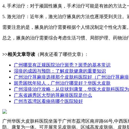
4. 手术治疗：对于顽固性腋臭，手术治疗可能是有效的方法
5. 激光治疗：近年来，激光治疗腋臭的方法也逐渐受到关注
需要注意的是，腋臭的治疗需要根据个人情况制定个性化方案
总之，腋臭的治疗需要综合考虑生活习惯、局部护理、药物治
>>相关文章导读
（网友还看了哪些文章）:
广州哪里有正规医院治疗斑秃？斑秃的基本常识
湿疹的成因与预防：了解皮肤健康的重要知识
广州治疗荨麻疹选择那个皮肤科医院好（广州治疗荨麻疹
斑秃困扰年轻人，广州治疗哪里好？华医大皮肤
广州湿疹治疗攻略：从症状到康复，华医大皮肤科医院为
广东省越秀区大型的荨麻疹医院是什么
广州市荔湾区看痤疮哪个医院较好
广州华医大皮肤科医院坐落于广州市荔湾区南岸路66号,中西
防、康复为一体。可开展常见皮肤病、区域高发皮肤病、皮肤