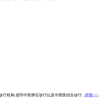
疗机构,倡导中医辨证诊疗以及中西医结合诊疗...
详情>>>