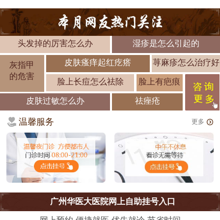
头发掉的厉害怎么办
湿疹是怎么引起的
皮肤瘙痒起红疙瘩
荨麻疹怎么治疗好
灰指甲
的危害
脸上长痘怎么祛除
脸上有疤痕
皮肤过敏怎么办
祛痤疮
温馨服务
更多
广州华医大医院网上自助挂号入口