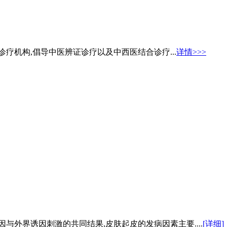
疗机构,倡导中医辨证诊疗以及中西医结合诊疗...
详情>>>
与外界诱因刺激的共同结果,皮肤起皮的发病因素主要....
[详细]