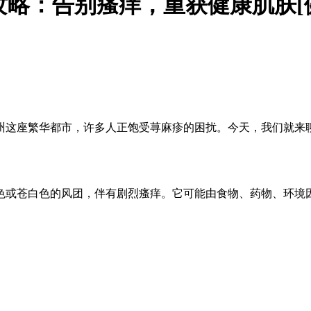
略：告别瘙痒，重获健康肌肤[
州这座繁华都市，许多人正饱受荨麻疹的困扰。今天，我们就来
色或苍白色的风团，伴有剧烈瘙痒。它可能由食物、药物、环境