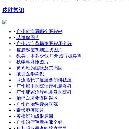
皮肤常识
·
广州痘痘看哪个医院好
·
花斑癣图片
·
广州治疗黄褐斑医院哪个好
·
皮肤起皮初期症状图片
·
狐臭手术多少钱|广州治疗狐臭需
·
秋季荨麻疹图片
·
黄褐斑的症状及其病因
·
腋臭医学常识
·
两边脸长了痘痘要如何祛痘
·
广州那里医院治疗毛囊炎好
·
广州哪家治疗毛囊炎医院好
·
治疗白斑要谨防误区
·
广州市治毛囊炎医院
·
带状疱疹图片
·
黄褐斑的成形原因
·
广州治疗毛囊炎哪个好
·
皮肤起皮患者的饮食禁忌