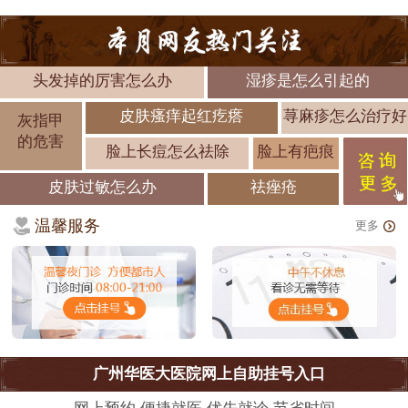
头发掉的厉害怎么办
湿疹是怎么引起的
皮肤瘙痒起红疙瘩
荨麻疹怎么治疗好
灰指甲
的危害
脸上长痘怎么祛除
脸上有疤痕
皮肤过敏怎么办
祛痤疮
温馨服务
更多
广州华医大医院网上自助挂号入口