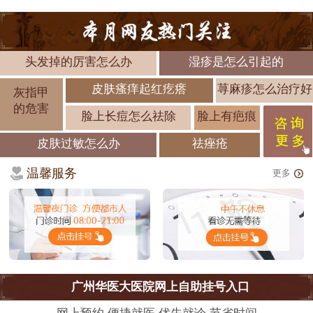
头发掉的厉害怎么办
湿疹是怎么引起的
皮肤瘙痒起红疙瘩
荨麻疹怎么治疗好
灰指甲
的危害
脸上长痘怎么祛除
脸上有疤痕
皮肤过敏怎么办
祛痤疮
温馨服务
更多
广州华医大医院网上自助挂号入口