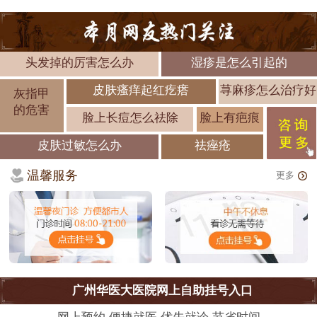
头发掉的厉害怎么办
湿疹是怎么引起的
皮肤瘙痒起红疙瘩
荨麻疹怎么治疗好
灰指甲
的危害
脸上长痘怎么祛除
脸上有疤痕
皮肤过敏怎么办
祛痤疮
温馨服务
更多
广州华医大医院网上自助挂号入口