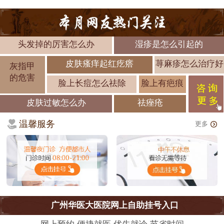
头发掉的厉害怎么办
湿疹是怎么引起的
皮肤瘙痒起红疙瘩
荨麻疹怎么治疗好
灰指甲
的危害
脸上长痘怎么祛除
脸上有疤痕
皮肤过敏怎么办
祛痤疮
温馨服务
更多
广州华医大医院网上自助挂号入口