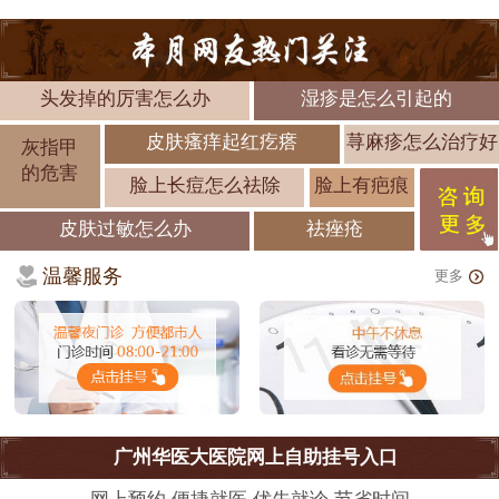
头发掉的厉害怎么办
湿疹是怎么引起的
皮肤瘙痒起红疙瘩
荨麻疹怎么治疗好
灰指甲
的危害
脸上长痘怎么祛除
脸上有疤痕
皮肤过敏怎么办
祛痤疮
温馨服务
更多
广州华医大医院网上自助挂号入口