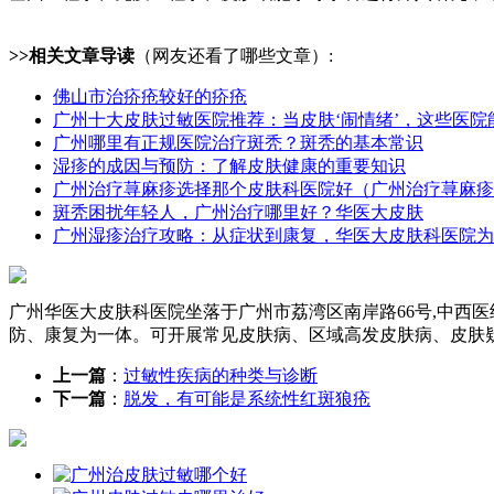
>>相关文章导读
（网友还看了哪些文章）:
佛山市治疥疮较好的疥疮
广州十大皮肤过敏医院推荐：当皮肤‘闹情绪’，这些医院
广州哪里有正规医院治疗斑秃？斑秃的基本常识
湿疹的成因与预防：了解皮肤健康的重要知识
广州治疗荨麻疹选择那个皮肤科医院好（广州治疗荨麻疹
斑秃困扰年轻人，广州治疗哪里好？华医大皮肤
广州湿疹治疗攻略：从症状到康复，华医大皮肤科医院为
广州华医大皮肤科医院坐落于广州市荔湾区南岸路66号,中西
防、康复为一体。可开展常见皮肤病、区域高发皮肤病、皮肤
上一篇
：
过敏性疾病的种类与诊断
下一篇
：
脱发，有可能是系统性红斑狼疮