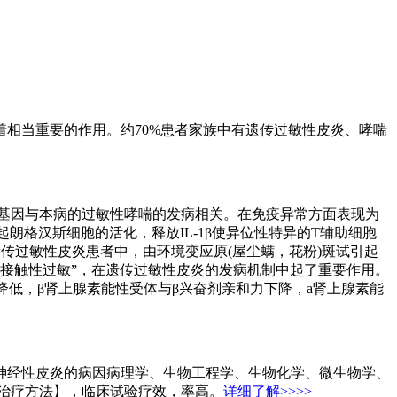
相当重要的作用。约70%患者家族中有遗传过敏性皮炎、哮喘
的基因与本病的过敏性哮喘的发病相关。在免疫异常方面表现为
引起朗格汉斯细胞的活化，释放IL-1β使异位性特异的T辅助细胞
。在遗传过敏性皮炎患者中，由环境变应原(屋尘螨，花粉)斑试引起
IgE介导的“接触性过敏”，在遗传过敏性皮炎的发病机制中起了重要作用。
降低，β肾上腺素能性受体与β兴奋剂亲和力下降，a肾上腺素能
神经性皮炎的病因病理学、生物工程学、生物化学、微生物学、
治疗方法】，临床试验疗效，率高。
详细了解>>>>