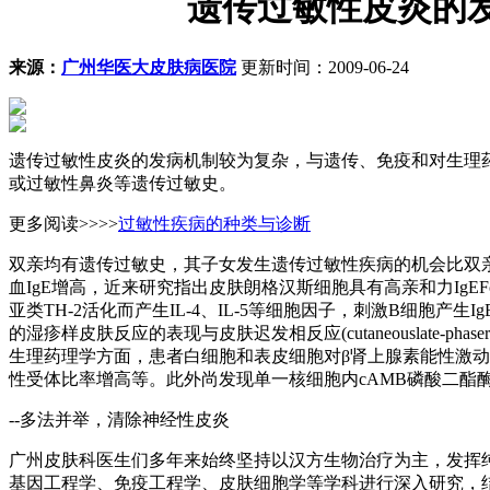
遗传过敏性皮炎的
来源：
广州华医大皮肤病医院
更新时间：2009-06-24
遗传过敏性皮炎的发病机制较为复杂，与遗传、免疫和对生理
或过敏性鼻炎等遗传过敏史。
更多阅读>>>>
过敏性疾病的种类与诊断
双亲均有遗传过敏史，其子女发生遗传过敏性疾病的机会比双亲
血IgE增高，近来研究指出皮肤朗格汉斯细胞具有高亲和力IgEF
亚类TH-2活化而产生IL-4、IL-5等细胞因子，刺激B细胞
的湿疹样皮肤反应的表现与皮肤迟发相反应(cutaneouslate-
生理药理学方面，患者白细胞和表皮细胞对β肾上腺素能性激动
性受体比率增高等。此外尚发现单一核细胞内cAMB磷酸二酯酶(
--多法并举，清除神经性皮炎
广州皮肤科医生们多年来始终坚持以汉方生物治疗为主，发挥
基因工程学、免疫工程学、皮肤细胞学等学科进行深入研究，