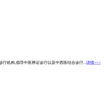
疗机构,倡导中医辨证诊疗以及中西医结合诊疗...
详情>>>