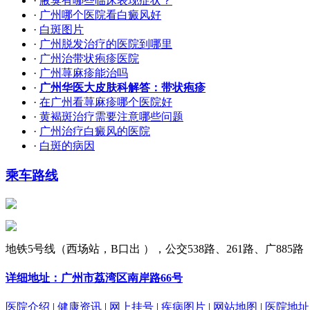
·
腋臭有哪些临床表现症状？
·
广州哪个医院看白癜风好
·
白斑图片
·
广州脱发治疗的医院到哪里
·
广州治带状疱疹医院
·
广州荨麻疹能治吗
·
广州华医大皮肤科解答：带状疱疹
·
在广州看荨麻疹哪个医院好
·
黄褐斑治疗需要注意哪些问题
·
广州治疗白癜风的医院
·
白斑的病因
乘车路线
地铁5号线（西场站，B口出 ），公交538路、261路、广885路
详细地址：广州市荔湾区南岸路66号
医院介绍
|
健康资讯
|
网上挂号
|
疾病图片
|
网站地图
|
医院地址