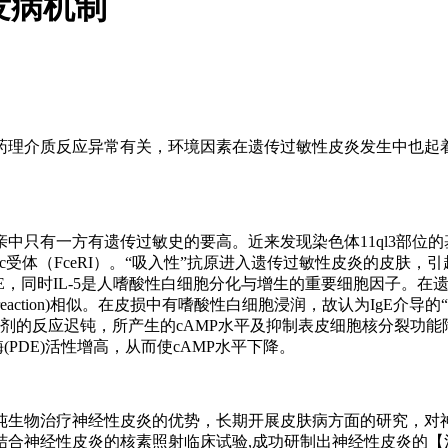
发病机制
药理介质反应异常有关，环境因素在遗传过敏性皮炎发生中也起着
中只有一方有遗传过敏史的要高。近来发现染色体11ql3部位
c受体（FceRI）。“吸入性”抗原进入遗传过敏性皮炎的皮肤，
产生IgE，同时IL-5是人嗜酸性白细胞分化与增生的重要细胞因子
phasereaction)相似。在皮损中有嗜酸性白细胞浸润，故认为
剂的反应迟钝，所产生的cAMP水平及抑制表皮细胞核分裂功能
PDE)活性增高，从而使cAMP水平下降。
纯生物治疗神经性皮炎的优势，长期开展皮肤病方面的研究，对
结合神经性皮炎的核素照射临床试验,成功研制出神经性皮炎的【