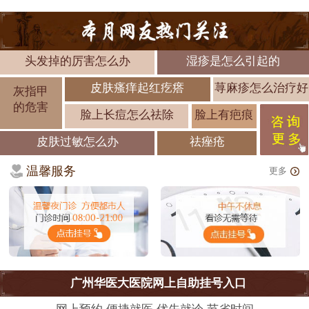
头发掉的厉害怎么办
湿疹是怎么引起的
皮肤瘙痒起红疙瘩
荨麻疹怎么治疗好
灰指甲
的危害
脸上长痘怎么祛除
脸上有疤痕
皮肤过敏怎么办
祛痤疮
温馨服务
更多
广州华医大医院网上自助挂号入口