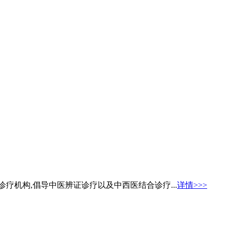
疗机构,倡导中医辨证诊疗以及中西医结合诊疗...
详情>>>