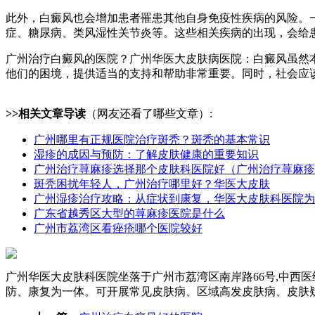
此外，白癜风也会增加患者罹患其他自身免疫性疾病的风险。
症、糖尿病、类风湿性关节炎等。这些相关疾病的出现，会给
广州治疗白癜风的医院？广州华医大皮肤病医院：白癜风虽然
他们的困境，提供适当的支持和帮助非常重要。同时，社会应
>>相关文章导读
（网友还看了哪些文章）:
广州哪里有正规医院治疗斑秃？斑秃的基本常识
湿疹的成因与预防：了解皮肤健康的重要知识
广州治疗荨麻疹选择那个皮肤科医院好（广州治疗荨麻疹
斑秃困扰年轻人，广州治疗哪里好？华医大皮肤
广州湿疹治疗攻略：从症状到康复，华医大皮肤科医院为
广东省越秀区大型的荨麻疹医院是什么
广州市荔湾区看痤疮哪个医院较好
广州华医大皮肤科医院坐落于广州市荔湾区南岸路66号,中西
防、康复为一体。可开展常见皮肤病、区域高发皮肤病、皮肤