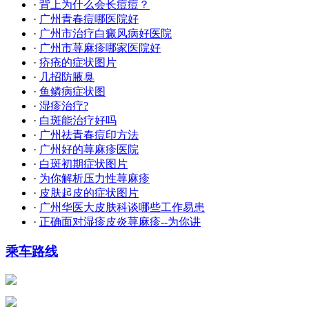
·
背上为什么会长痘痘？
·
广州青春痘哪医院好
·
广州市治疗白癜风病好医院
·
广州市荨麻疹哪家医院好
·
疥疮的症状图片
·
几招防腋臭
·
鱼鳞病症状图
·
湿疹治疗?
·
白斑能治疗好吗
·
广州祛青春痘印方法
·
广州好的荨麻疹医院
·
白斑初期症状图片
·
为你解析压力性荨麻疹
·
皮肤起皮的症状图片
·
广州华医大皮肤科谈哪些工作易患
·
正确面对湿疹皮炎荨麻疹--为你讲
乘车路线