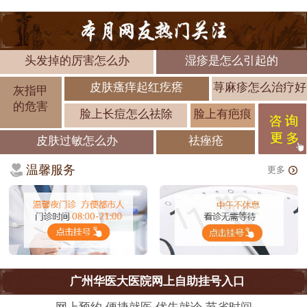
头发掉的厉害怎么办
湿疹是怎么引起的
皮肤瘙痒起红疙瘩
荨麻疹怎么治疗好
灰指甲
的危害
脸上长痘怎么祛除
脸上有疤痕
皮肤过敏怎么办
祛痤疮
温馨服务
更多
广州华医大医院网上自助挂号入口