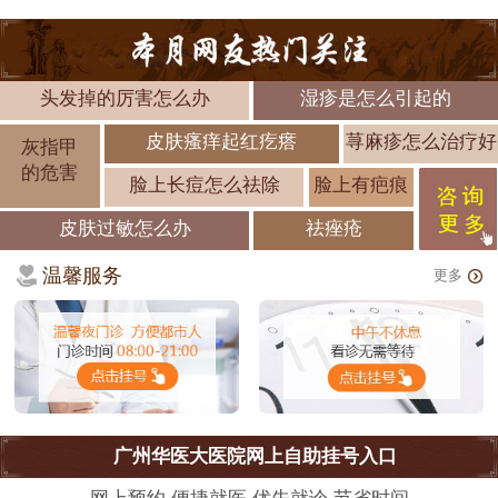
头发掉的厉害怎么办
湿疹是怎么引起的
皮肤瘙痒起红疙瘩
荨麻疹怎么治疗好
灰指甲
的危害
脸上长痘怎么祛除
脸上有疤痕
皮肤过敏怎么办
祛痤疮
温馨服务
更多
广州华医大医院网上自助挂号入口