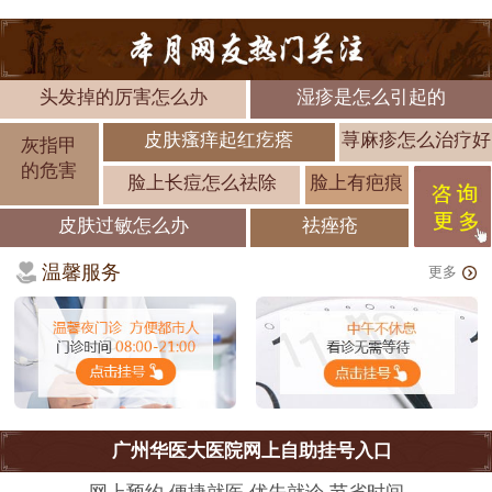
头发掉的厉害怎么办
湿疹是怎么引起的
皮肤瘙痒起红疙瘩
荨麻疹怎么治疗好
灰指甲
的危害
脸上长痘怎么祛除
脸上有疤痕
皮肤过敏怎么办
祛痤疮
温馨服务
更多
广州华医大医院网上自助挂号入口