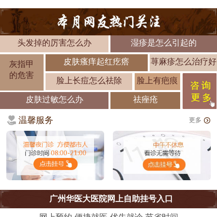
头发掉的厉害怎么办
湿疹是怎么引起的
皮肤瘙痒起红疙瘩
荨麻疹怎么治疗好
灰指甲
的危害
脸上长痘怎么祛除
脸上有疤痕
皮肤过敏怎么办
祛痤疮
温馨服务
更多
广州华医大医院网上自助挂号入口