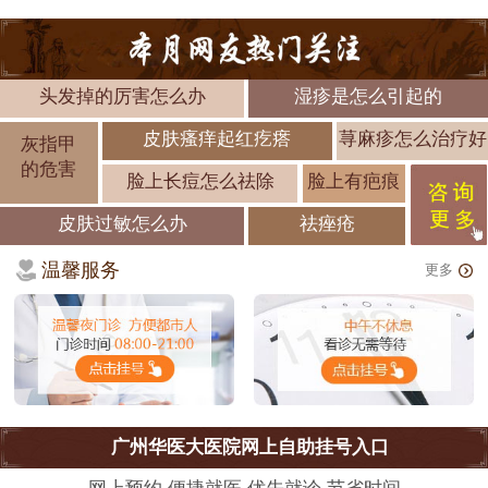
头发掉的厉害怎么办
湿疹是怎么引起的
皮肤瘙痒起红疙瘩
荨麻疹怎么治疗好
灰指甲
的危害
脸上长痘怎么祛除
脸上有疤痕
皮肤过敏怎么办
祛痤疮
温馨服务
更多
广州华医大医院网上自助挂号入口