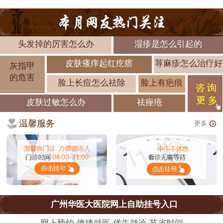
头发掉的厉害怎么办
湿疹是怎么引起的
皮肤瘙痒起红疙瘩
荨麻疹怎么治疗好
灰指甲
的危害
脸上长痘怎么祛除
脸上有疤痕
皮肤过敏怎么办
祛痤疮
温馨服务
更多
广州华医大医院网上自助挂号入口