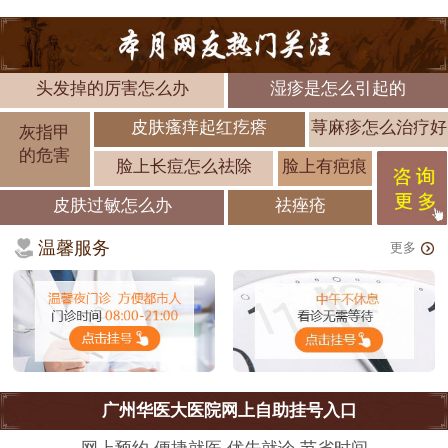
头发掉的厉害怎么办
湿疹是怎么引起的
皮肤瘙痒起红疙瘩
荨麻疹怎么治疗好
灰指甲
的危害
脸上长痘怎么祛除
脸上有疤痕
皮肤过敏怎么办
祛痤疮
温馨服务
更多
广州华医大医院网上自助挂号入口