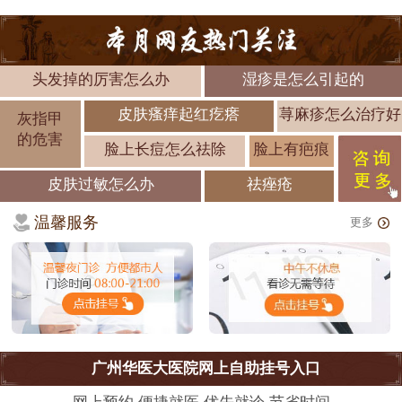
头发掉的厉害怎么办
湿疹是怎么引起的
皮肤瘙痒起红疙瘩
荨麻疹怎么治疗好
灰指甲
的危害
脸上长痘怎么祛除
脸上有疤痕
皮肤过敏怎么办
祛痤疮
温馨服务
更多
广州华医大医院网上自助挂号入口