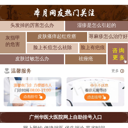
头发掉的厉害怎么办
湿疹是怎么引起的
皮肤瘙痒起红疙瘩
荨麻疹怎么治疗好
灰指甲
的危害
脸上长痘怎么祛除
脸上有疤痕
皮肤过敏怎么办
祛痤疮
温馨服务
更多
广州华医大医院网上自助挂号入口