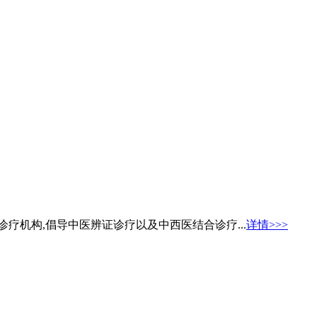
疗机构,倡导中医辨证诊疗以及中西医结合诊疗...
详情>>>