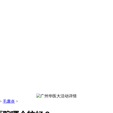
>
毛囊炎
>