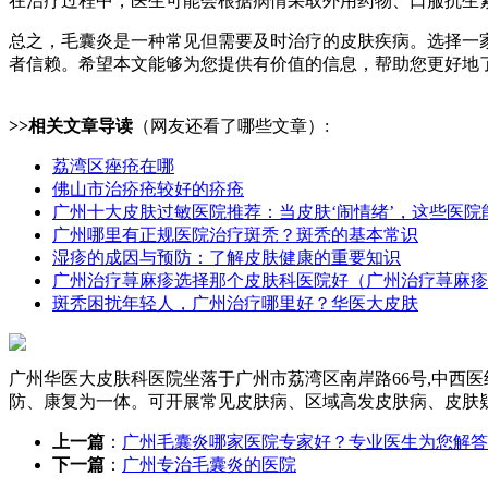
在治疗过程中，医生可能会根据病情采取外用药物、口服抗生
总之，毛囊炎是一种常见但需要及时治疗的皮肤疾病。选择一
者信赖。希望本文能够为您提供有价值的信息，帮助您更好地
>>相关文章导读
（网友还看了哪些文章）:
荔湾区痤疮在哪
佛山市治疥疮较好的疥疮
广州十大皮肤过敏医院推荐：当皮肤‘闹情绪’，这些医院
广州哪里有正规医院治疗斑秃？斑秃的基本常识
湿疹的成因与预防：了解皮肤健康的重要知识
广州治疗荨麻疹选择那个皮肤科医院好（广州治疗荨麻疹
斑秃困扰年轻人，广州治疗哪里好？华医大皮肤
广州华医大皮肤科医院坐落于广州市荔湾区南岸路66号,中西
防、康复为一体。可开展常见皮肤病、区域高发皮肤病、皮肤
上一篇
：
广州毛囊炎哪家医院专家好？专业医生为您解答
下一篇
：
广州专治毛囊炎的医院