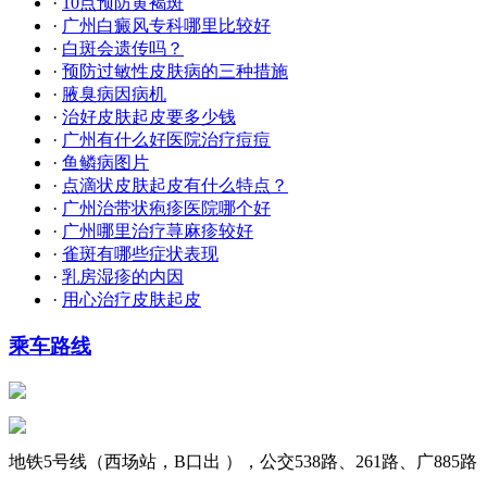
·
10点预防黄褐斑
·
广州白癜风专科哪里比较好
·
白斑会遗传吗？
·
预防过敏性皮肤病的三种措施
·
腋臭病因病机
·
治好皮肤起皮要多少钱
·
广州有什么好医院治疗痘痘
·
鱼鳞病图片
·
点滴状皮肤起皮有什么特点？
·
广州治带状疱疹医院哪个好
·
广州哪里治疗荨麻疹较好
·
雀斑有哪些症状表现
·
乳房湿疹的内因
·
用心治疗皮肤起皮
乘车路线
地铁5号线（西场站，B口出 ），公交538路、261路、广885路