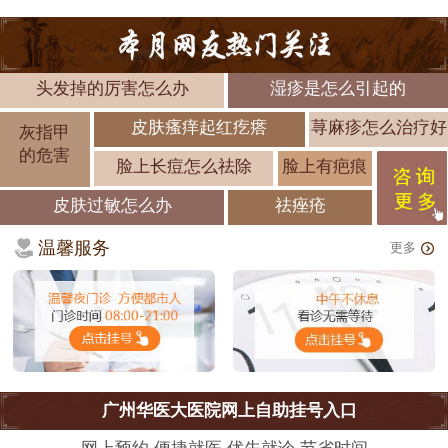
头发掉的厉害怎么办
湿疹是怎么引起的
皮肤瘙痒起红疙瘩
荨麻疹怎么治疗好
灰指甲
的危害
脸上长痘怎么祛除
脸上有疤痕
皮肤过敏怎么办
祛痤疮
温馨服务
更多
广州华医大医院网上自助挂号入口