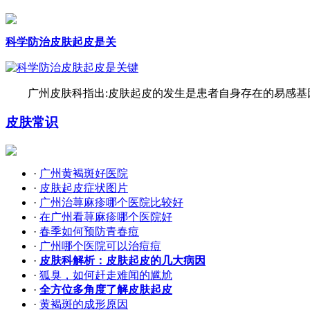
科学防治皮肤起皮是关
广州皮肤科指出:皮肤起皮的发生是患者自身存在的易感基因
皮肤常识
·
广州黄褐斑好医院
·
皮肤起皮症状图片
·
广州治荨麻疹哪个医院比较好
·
在广州看荨麻疹哪个医院好
·
春季如何预防青春痘
·
广州哪个医院可以治痘痘
·
皮肤科解析：皮肤起皮的几大病因
·
狐臭，如何赶走难闻的尴尬
·
全方位多角度了解皮肤起皮
·
黄褐斑的成形原因