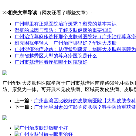
>>相关文章导读
（网友还看了哪些文章）:
广州哪里有正规医院治疗斑秃？斑秃的基本常识
湿疹的成因与预防：了解皮肤健康的重要知识
广州治疗荨麻疹选择那个皮肤科医院好（广州治疗荨麻疹
斑秃困扰年轻人，广州治疗哪里好？华医大皮肤
广州湿疹治疗攻略：从症状到康复，华医大皮肤科医院为
广东省越秀区大型的荨麻疹医院是什么
广州市荔湾区看痤疮哪个医院较好
广州华医大皮肤科医院坐落于广州市荔湾区南岸路66号,中西
防、康复为一体。可开展常见皮肤病、区域高发皮肤病、皮肤
上一篇
：
广州荔湾区比较好的皮肤病医院【大型皮肤专科
下一篇
：
广州环境因素如何影响皮肤病？科学防治重获健