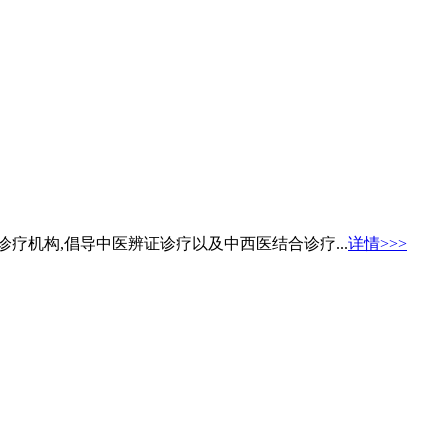
疗机构,倡导中医辨证诊疗以及中西医结合诊疗...
详情>>>