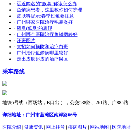
·
远近闻名的“腋臭”你该怎么办
·
鱼鳞病患者，这里教你如何护理
·
皮肤科提示:春季过敏要注意
·
广州哪家医院治疗毛囊炎好
·
腋臭(狐臭)的表现
·
广州哪个医院治疗鱼鳞病较好
·
汗斑图片
·
支招如何预防和治疗白斑
·
广州治疗鱼鳞病哪里较好
·
走出皮肤起皮的治疗误区
乘车路线
地铁5号线（西场站，B口出 ），公交538路、261路、广885路
详细地址：广州市荔湾区南岸路66号
医院介绍
|
健康资讯
|
网上挂号
|
疾病图片
|
网站地图
|
医院地址