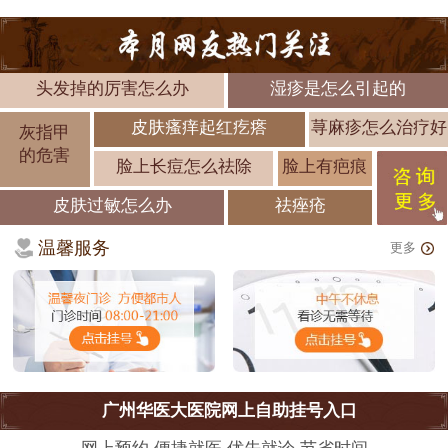
头发掉的厉害怎么办
湿疹是怎么引起的
皮肤瘙痒起红疙瘩
荨麻疹怎么治疗好
灰指甲
的危害
脸上长痘怎么祛除
脸上有疤痕
皮肤过敏怎么办
祛痤疮
温馨服务
更多
广州华医大医院网上自助挂号入口