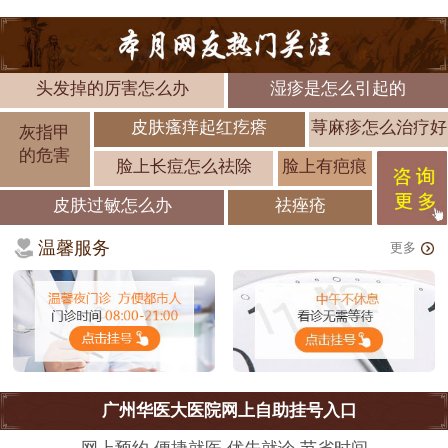
头发掉的厉害怎么办
湿疹是怎么引起的
皮肤瘙痒起红疙瘩
荨麻疹怎么治疗好
灰指甲
的危害
脸上长痘怎么祛除
脸上有疤痕
皮肤过敏怎么办
祛痤疮
温馨服务
更多
广州华医大医院网上自助挂号入口