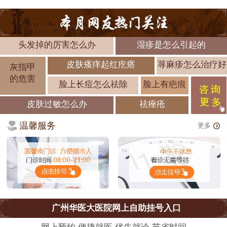
头发掉的厉害怎么办
湿疹是怎么引起的
皮肤瘙痒起红疙瘩
荨麻疹怎么治疗好
灰指甲
的危害
脸上长痘怎么祛除
脸上有疤痕
皮肤过敏怎么办
祛痤疮
温馨服务
更多
广州华医大医院网上自助挂号入口