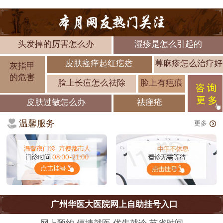
头发掉的厉害怎么办
湿疹是怎么引起的
皮肤瘙痒起红疙瘩
荨麻疹怎么治疗好
灰指甲
的危害
脸上长痘怎么祛除
脸上有疤痕
皮肤过敏怎么办
祛痤疮
温馨服务
更多
广州华医大医院网上自助挂号入口