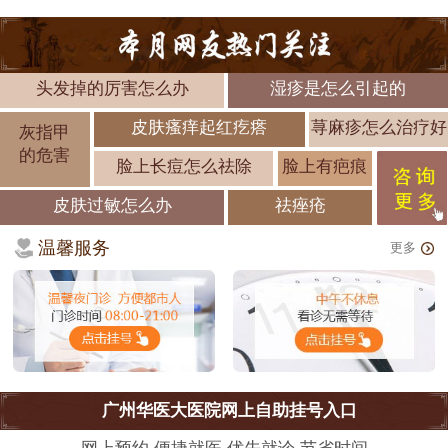
头发掉的厉害怎么办
湿疹是怎么引起的
皮肤瘙痒起红疙瘩
荨麻疹怎么治疗好
灰指甲
的危害
脸上长痘怎么祛除
脸上有疤痕
皮肤过敏怎么办
祛痤疮
温馨服务
更多
广州华医大医院网上自助挂号入口