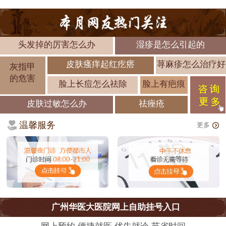
头发掉的厉害怎么办
湿疹是怎么引起的
皮肤瘙痒起红疙瘩
荨麻疹怎么治疗好
灰指甲
的危害
脸上长痘怎么祛除
脸上有疤痕
皮肤过敏怎么办
祛痤疮
温馨服务
更多
广州华医大医院网上自助挂号入口