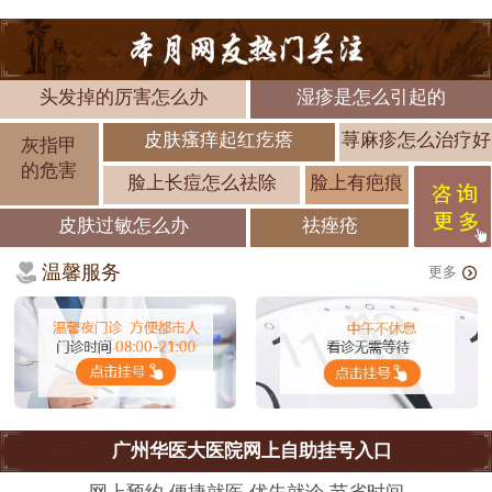
头发掉的厉害怎么办
湿疹是怎么引起的
皮肤瘙痒起红疙瘩
荨麻疹怎么治疗好
灰指甲
的危害
脸上长痘怎么祛除
脸上有疤痕
皮肤过敏怎么办
祛痤疮
温馨服务
更多
广州华医大医院网上自助挂号入口