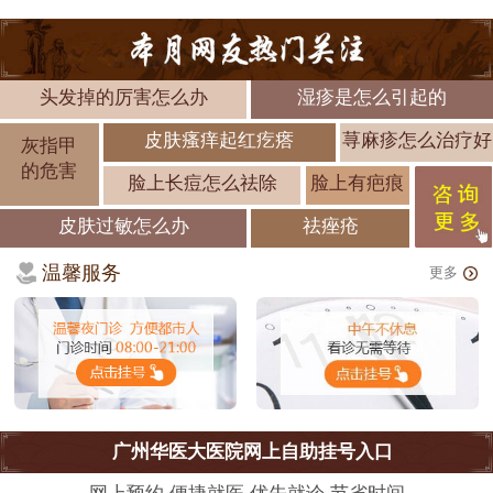
头发掉的厉害怎么办
湿疹是怎么引起的
皮肤瘙痒起红疙瘩
荨麻疹怎么治疗好
灰指甲
的危害
脸上长痘怎么祛除
脸上有疤痕
皮肤过敏怎么办
祛痤疮
温馨服务
更多
广州华医大医院网上自助挂号入口