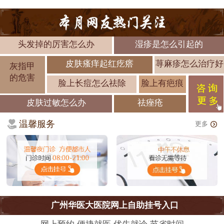
头发掉的厉害怎么办
湿疹是怎么引起的
皮肤瘙痒起红疙瘩
荨麻疹怎么治疗好
灰指甲
的危害
脸上长痘怎么祛除
脸上有疤痕
皮肤过敏怎么办
祛痤疮
温馨服务
更多
广州华医大医院网上自助挂号入口