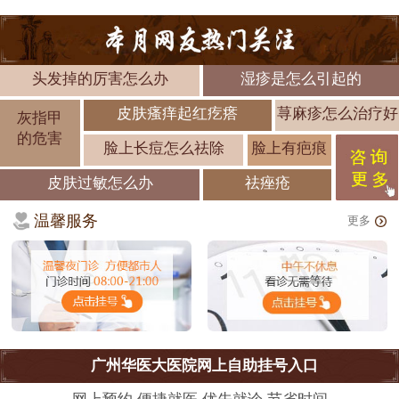
头发掉的厉害怎么办
湿疹是怎么引起的
皮肤瘙痒起红疙瘩
荨麻疹怎么治疗好
灰指甲
的危害
脸上长痘怎么祛除
脸上有疤痕
皮肤过敏怎么办
祛痤疮
温馨服务
更多
广州华医大医院网上自助挂号入口