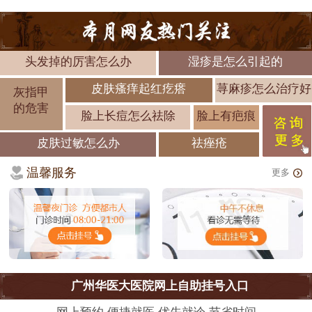
头发掉的厉害怎么办
湿疹是怎么引起的
皮肤瘙痒起红疙瘩
荨麻疹怎么治疗好
灰指甲
的危害
脸上长痘怎么祛除
脸上有疤痕
皮肤过敏怎么办
祛痤疮
温馨服务
更多
广州华医大医院网上自助挂号入口