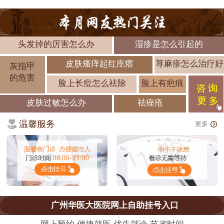
头发掉的厉害怎么办
湿疹是怎么引起的
皮肤瘙痒起红疙瘩
荨麻疹怎么治疗好
灰指甲
的危害
脸上长痘怎么祛除
脸上有疤痕
皮肤过敏怎么办
祛痤疮
温馨服务
更多
广州华医大医院网上自助挂号入口