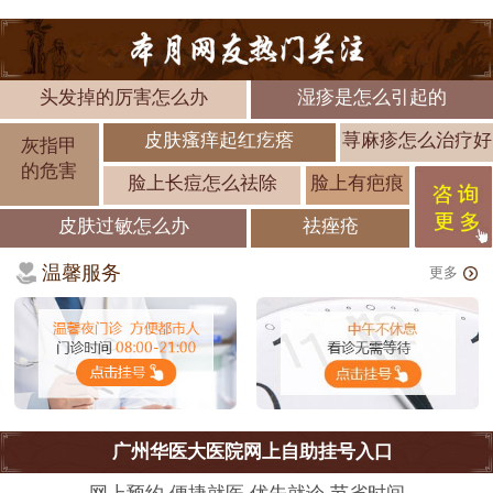
头发掉的厉害怎么办
湿疹是怎么引起的
皮肤瘙痒起红疙瘩
荨麻疹怎么治疗好
灰指甲
的危害
脸上长痘怎么祛除
脸上有疤痕
皮肤过敏怎么办
祛痤疮
温馨服务
更多
广州华医大医院网上自助挂号入口