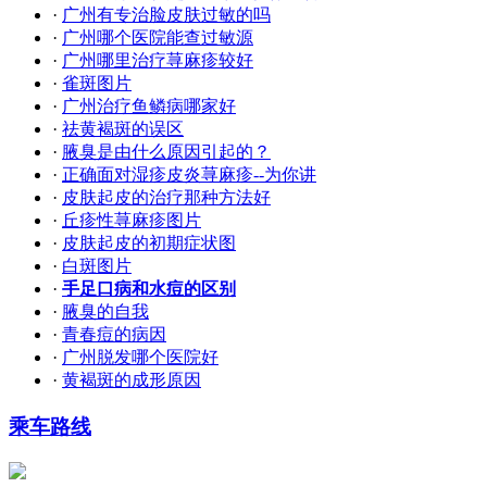
·
广州有专治脸皮肤过敏的吗
·
广州哪个医院能查过敏源
·
广州哪里治疗荨麻疹较好
·
雀斑图片
·
广州治疗鱼鳞病哪家好
·
祛黄褐斑的误区
·
腋臭是由什么原因引起的？
·
正确面对湿疹皮炎荨麻疹--为你讲
·
皮肤起皮的治疗那种方法好
·
丘疹性荨麻疹图片
·
皮肤起皮的初期症状图
·
白斑图片
·
手足口病和水痘的区别
·
腋臭的自我
·
青春痘的病因
·
广州脱发哪个医院好
·
黄褐斑的成形原因
乘车路线