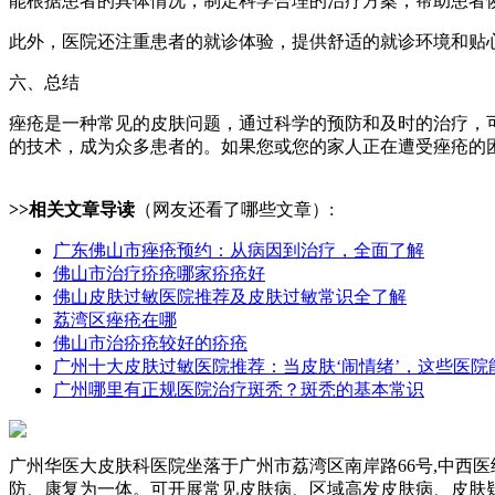
能根据患者的具体情况，制定科学合理的治疗方案，帮助患者
此外，医院还注重患者的就诊体验，提供舒适的就诊环境和贴
六、总结
痤疮是一种常见的皮肤问题，通过科学的预防和及时的治疗，
的技术，成为众多患者的。如果您或您的家人正在遭受痤疮的
>>相关文章导读
（网友还看了哪些文章）:
广东佛山市痤疮预约：从病因到治疗，全面了解
佛山市治疗疥疮哪家疥疮好
佛山皮肤过敏医院推荐及皮肤过敏常识全了解
荔湾区痤疮在哪
佛山市治疥疮较好的疥疮
广州十大皮肤过敏医院推荐：当皮肤‘闹情绪’，这些医院
广州哪里有正规医院治疗斑秃？斑秃的基本常识
广州华医大皮肤科医院坐落于广州市荔湾区南岸路66号,中西
防、康复为一体。可开展常见皮肤病、区域高发皮肤病、皮肤