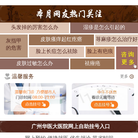
头发掉的厉害怎么办
湿疹是怎么引起的
皮肤瘙痒起红疙瘩
荨麻疹怎么治疗好
灰指甲
的危害
脸上长痘怎么祛除
脸上有疤痕
皮肤过敏怎么办
祛痤疮
温馨服务
更多
广州华医大医院网上自助挂号入口