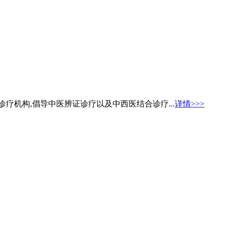
疗机构,倡导中医辨证诊疗以及中西医结合诊疗...
详情>>>