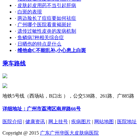
·
皮肤起皮用药不当引起肝病
·
白斑的表现
·
两边脸长了痘痘要如何祛痘
·
广州哪个医院看黄褐斑好
·
遗传过敏性皮炎的发病机制
·
鱼鳞病7种相关综合症
·
日晒伤的特点是什么
·
维他命C不能乱补,小心患上白斑
乘车路线
地铁5号线（西场站，B口出 ），公交538路、261路、广885路
详细地址：广州市荔湾区南岸路66号
医院介绍
|
健康资讯
|
网上挂号
|
疾病图片
|
网站地图
|
医院地址
Copyright @ 2015
广东广州华医大皮肤病医院