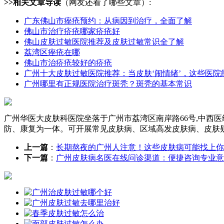
>>相关文章导读
（网友还看了哪些文章）:
广东佛山市痤疮预约：从病因到治疗，全面了解
佛山市治疗疥疮哪家疥疮好
佛山皮肤过敏医院推荐及皮肤过敏常识全了解
荔湾区痤疮在哪
佛山市治疥疮较好的疥疮
广州十大皮肤过敏医院推荐：当皮肤‘闹情绪’，这些医院
广州哪里有正规医院治疗斑秃？斑秃的基本常识
广州华医大皮肤科医院坐落于广州市荔湾区南岸路66号,中西
防、康复为一体。可开展常见皮肤病、区域高发皮肤病、皮肤
上一篇
：
长期熬夜的广州人注意！这些皮肤病可能找上你
下一篇
：
广州皮肤病名医在线问诊渠道：便捷咨询专业意