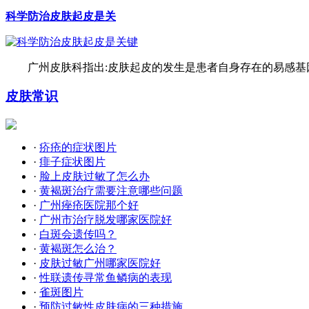
科学防治皮肤起皮是关
广州皮肤科指出:皮肤起皮的发生是患者自身存在的易感基因
皮肤常识
·
疥疮的症状图片
·
痱子症状图片
·
脸上皮肤过敏了怎么办
·
黄褐斑治疗需要注意哪些问题
·
广州痤疮医院那个好
·
广州市治疗脱发哪家医院好
·
白斑会遗传吗？
·
黄褐斑怎么治？
·
皮肤过敏广州哪家医院好
·
性联遗传寻常鱼鳞病的表现
·
雀斑图片
·
预防过敏性皮肤病的三种措施