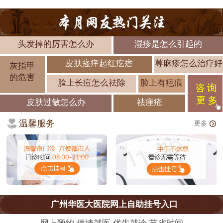
头发掉的厉害怎么办
湿疹是怎么引起的
皮肤瘙痒起红疙瘩
荨麻疹怎么治疗好
灰指甲
的危害
脸上长痘怎么祛除
脸上有疤痕
皮肤过敏怎么办
祛痤疮
温馨服务
更多
广州华医大医院网上自助挂号入口