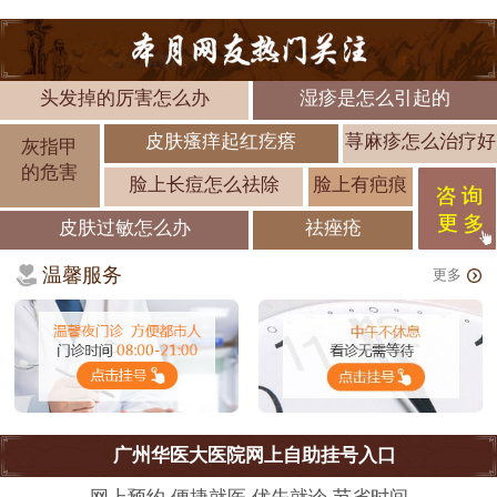
头发掉的厉害怎么办
湿疹是怎么引起的
皮肤瘙痒起红疙瘩
荨麻疹怎么治疗好
灰指甲
的危害
脸上长痘怎么祛除
脸上有疤痕
皮肤过敏怎么办
祛痤疮
温馨服务
更多
广州华医大医院网上自助挂号入口